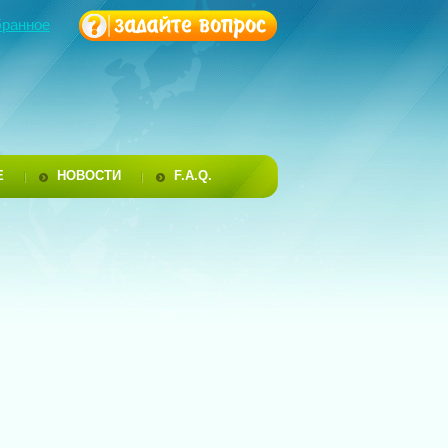
бранное
Е
НОВОСТИ
F.A.Q.