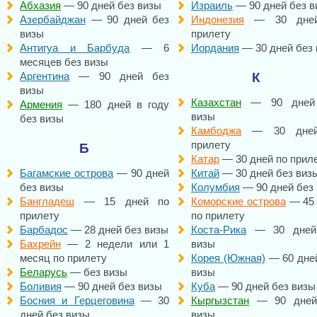
Абхазия
— 90 дней без визы
Израиль
— 90 дней без в
Азербайджан
— 90 дней без
Индонезия
— 30 дней
визы
прилету
Антигуа и Барбуда
— 6
Иордания
— 30 дней без
месяцев без визы
Аргентина
— 90 дней без
К
визы
Казахстан
— 90 дней
Армения
— 180 дней в году
визы
без визы
Камбоджа
— 30 дней
прилету
Б
Катар
— 30 дней по прил
Багамские острова
— 90 дней
Китай
— 30 дней без виз
без визы
Колумбия
— 90 дней без
Бангладеш
— 15 дней по
Коморские острова
— 45 
прилету
по прилету
Барбадос
— 28 дней без визы
Коста-Рика
— 30 дней
Бахрейн
— 2 недели или 1
визы
месяц по прилету
Корея (Южная)
— 60 дне
Беларусь
— без визы
визы
Боливия
— 90 дней без визы
Куба
— 90 дней без визы
Босния и Герцеговина
— 30
Кыргызстан
— 90 дней
дней без визы
визы