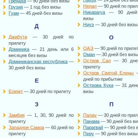
Гренада
— 90 дней без визы
Непал
— 90 дней по прил
Грузия
— 1 год без визы
Никарагуа
— 90 дней
Гуам
— 45 дней без визы
визы
Ниуэ
— 30 дней без визы
Д
Джибути
— 30 дней по
О
прилету
ОАЭ
— 90 дней по приле
Доминика
— 21 день или 6
Оман
— 30 дней без виз
месяцев без визы
Остров Сал
— 30 дне
Доминиканская республика
—
прилету
30 дней без визы
Остров Святой Елены
—
дней по прибытию
Е
Острова Кука
— 31 день
Египет
— 30 дней по прилету
визы
З
П
Замбия
— 1, 30, 90 дней по
Палау
— 30 дней по прил
прилету
Панама
— 90 дней без в
Западное Самоа
— 60 дней по
Парагвай
— 90 дней без 
прилету
Перу
— 90 дней без визы