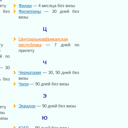
ету
Фиджи
— 4 месяца без визы
 без
Филиппины
— 30 дней без
визы
Ц
Центральноафриканская
ту
республика
— 7 дней по
ы
прилету
й по
Ч
 30
Черногория
— 30, 90 дней без
визы
 без
Чили
— 90 дней без визы
Э
Эквадор
— 90 дней без визы
ету
изы
Ю
визы
ЮАР
— 90 дней без визы