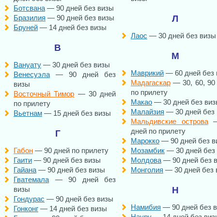
Ботсвана
— 90 дней без визы
Бразилия
— 90 дней без визы
Л
Бруней
— 14 дней без визы
Лаос
— 30 дней без визы
В
М
Вануату
— 30 дней без визы
Маврикий
— 60 дней без
Венесуэла
— 90 дней без
Мадагаскар
— 30, 60, 90
визы
по прилету
Восточный Тимор
— 30 дней
Макао
— 30 дней без ви
по прилету
Малайзия
— 30 дней без
Вьетнам
— 15 дней без визы
Мальдивские острова
—
дней по прилету
Г
Марокко
— 90 дней без в
Габон
— 90 дней по прилету
Мозамбик
— 30 дней без
Гаити
— 90 дней без визы
Молдова
— 90 дней без 
Гайана
— 90 дней без визы
Монголия
— 30 дней без 
Гватемала
— 90 дней без
визы
Н
Гондурас
— 90 дней без визы
Намибия
— 90 дней без 
Гонконг
— 14 дней без визы
Науру
— 14 дней без виз