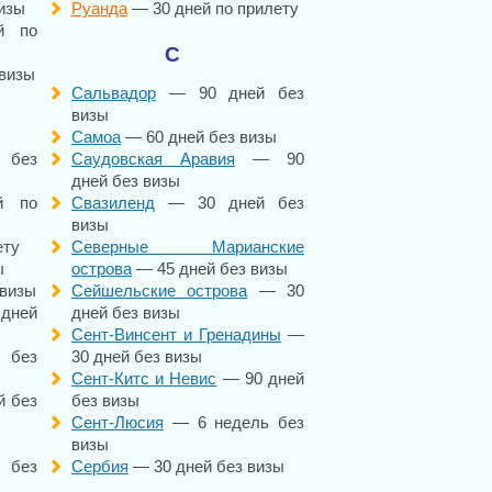
изы
Руанда
— 30 дней по прилету
 по
С
 визы
Сальвадор
— 90 дней без
визы
Самоа
— 60 дней без визы
 без
Саудовская Аравия
— 90
дней без визы
 по
Свазиленд
— 30 дней без
визы
ету
Северные Марианские
ы
острова
— 45 дней без визы
 визы
Сейшельские острова
— 30
дней
дней без визы
Сент-Винсент и Гренадины
—
 без
30 дней без визы
Сент-Китс и Невис
— 90 дней
й без
без визы
Сент-Люсия
— 6 недель без
визы
 без
Сербия
— 30 дней без визы