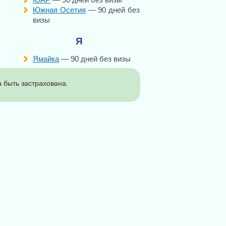
Южная Осетия
— 90 дней без
визы
Я
Ямайка
— 90 дней без визы
 быть застрахована.