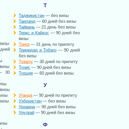
Т
Таджикистан
— без визы
Таиланд
— 60 дней без визы
Тайвань
— 21 день без визы
Теркс и Кайкос
— 90 дней без
визы
 визы
Тонга
— 31 день по прилету
 дней
Тринидад и Тобаго
— 90 дней
без визы
зы
Тувалу
— 30 дней по прилету
 визы
Тунис
— 90 дней без визы
 30
Турция
— 60 дней без визы
изы
У
 визы
визы
Уганда
— 90 дней по прилету
визы
Узбекистан
— без визы
Украина
— 90 дней без визы
Уругвай
— 90 дней без визы
визы
Ф
ы