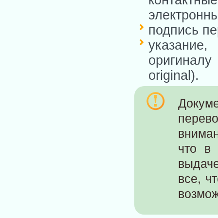
электронны
подпись пе
указание,
оригиналу 
original).
Докум
перево
внима
что в
выдаче
все, ч
возмож