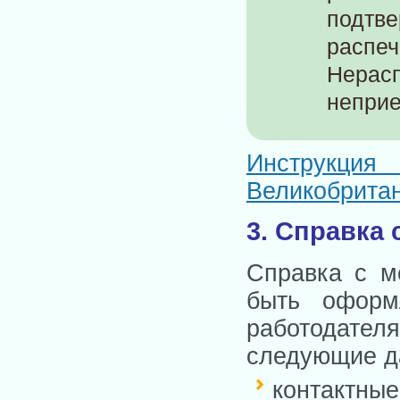
подт
распеч
Нерасп
неприе
Инструкци
Великобрита
3. Справка 
Справка с м
быть оформ
работодател
следующие д
контактны