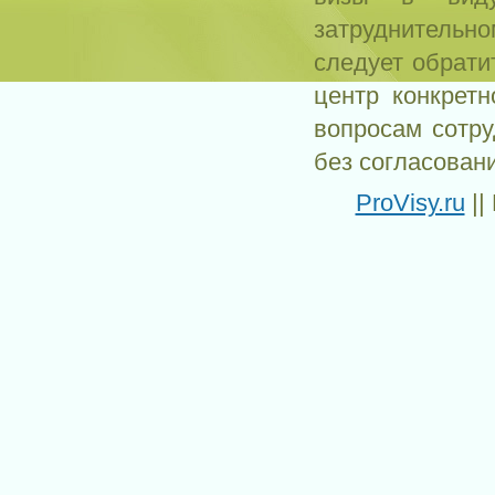
затруднитель
следует обрати
центр конкрет
вопросам сотр
без согласован
ProVisy.ru
||