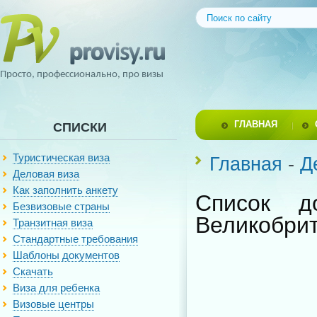
Просто, профессионально, про визы
ГЛАВНАЯ
СПИСКИ
Туристическая виза
Главная
-
Д
Деловая виза
Как заполнить анкету
Список д
Безвизовые страны
Великобри
Транзитная виза
Стандартные требования
Шаблоны документов
Скачать
Виза для ребенка
Визовые центры