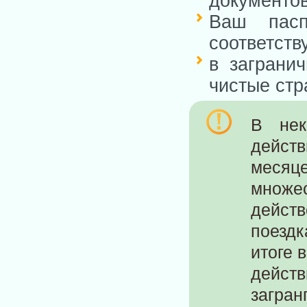
документов
Ваш пас
соответств
в заграни
чистые стр
В нек
дейст
месяц
множе
дейс
поезд
итоге 
дейс
загран