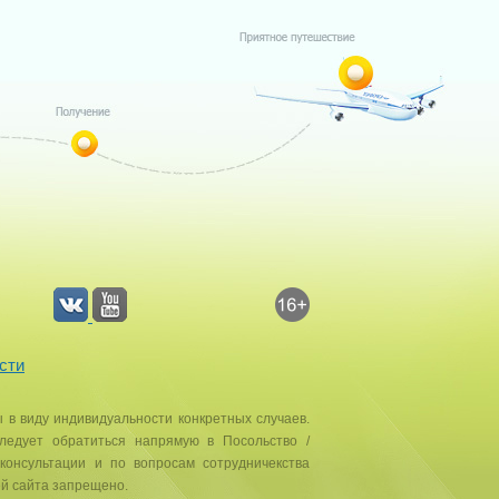
сти
ы в виду индивидуальности конкретных случаев.
едует обратиться напрямую в Посольство /
консультации и по вопросам сотрудничекства
ей сайта запрещено.