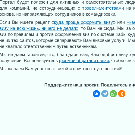
Портал будет полезен для активных и самостоятельных люде
для компаний, не сотрудничающих с
трэвел-агентствами
на к
основе, но направляющих сотрудников в командировки.
Если Вы ищете рецепт «
куда проще оформить визу
» или
«ка
визу на всю жизнь, ничего не делая»
, то Вам не сюда. Мы за 
виз по правилам и против оформления виз по системе «абы ку
не из тех сайтов, которые «впаривают» Вам визовые услуги. Мы 
не хватало ответственным путешественникам.
Мы не даем гарантии, что, благодаря нам, Вам одобрят визу, 
получении. Воспользуйтесь
формой обратной связи
, чтобы связ
Мы желаем Вам успехов с визой и приятных путешествий!
Поддержите наш проект. Поделитесь ин