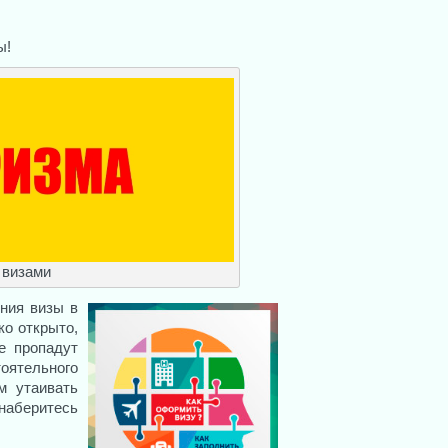
ы!
 визами
ния визы в
ко открыто,
е пропадут
ятельного
м утаивать
 наберитесь