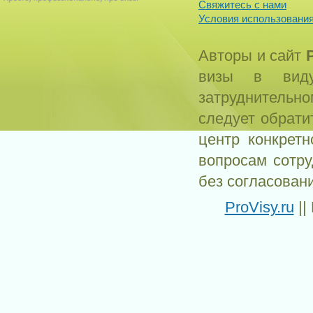
Свяжитесь с нами
Условия использования
Авторы и сайт
визы в виду
затруднитель
следует обрати
центр конкрет
вопросам сотр
без согласован
ProVisy.ru
||