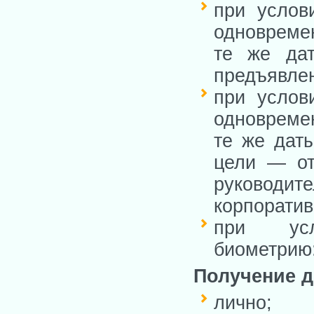
при услов
одновремен
те же да
предъявлен
при услов
одновремен
те же даты
цели — от
руковод
корпоратив
при ус
биометрию:
Получение д
лично;