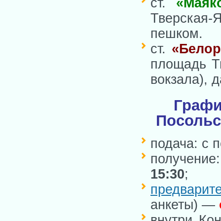
ст.
«Маяк
Тверская-
пешком.
ст.
«Белор
площадь Тв
вокзала), 
Графи
Посольс
подача: с 
получение
15:30
;
предварит
анкеты) —
внутри Кон