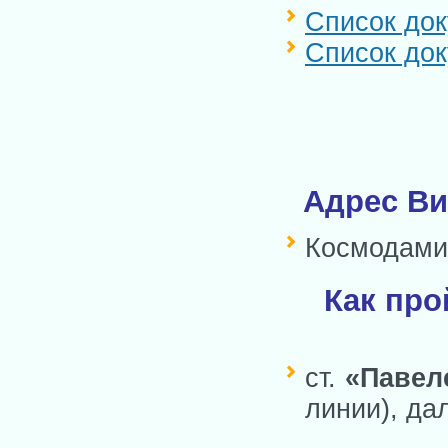
Список док
Список док
Адрес Ви
Космодамиа
Как про
ст.
«Павел
линии), да