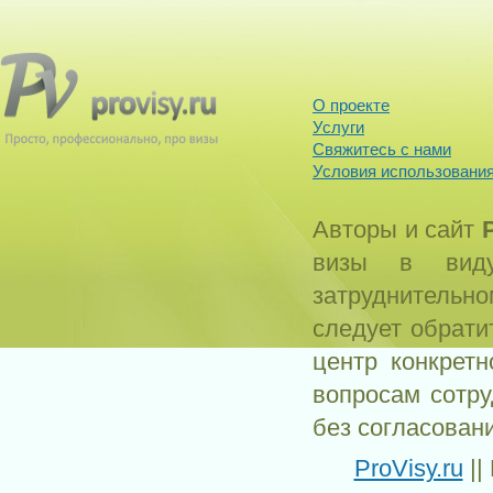
О проекте
Услуги
Свяжитесь с нами
Условия использования
Авторы и сайт
визы в виду
затруднитель
следует обрати
центр конкрет
вопросам сотр
без согласован
ProVisy.ru
||