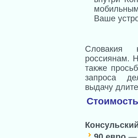
мобильны
Ваше устро
Словакия 
россиянам. Н
также просьб
запроса д
выдачу длите
Стоимость
Консульский
90 евро
— 