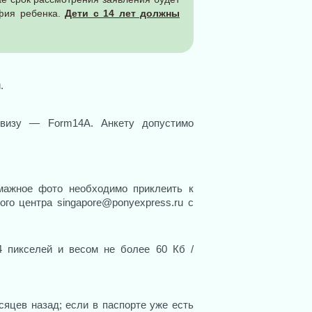
афия ребенка.
Дети с 14 лет должны
.
 визу — Form14A. Анкету допустимо
мажное фото необходимо приклеить к
ого центра singapore@ponyexpress.ru с
 пикселей и весом не более 60 Кб /
яцев назад; если в паспорте уже есть