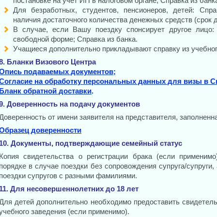
постановке на учет ИП в налоговом органе; Справка из банк
Для безработных, студентов, пенсионеров, детей: Спр
наличия достаточного количества денежных средств (срок д
В случае, если Вашу поездку спонсирует другое лицо:
свободной форме; Справка из банка.
Учащиеся дополнительно прикладывают справку из учебног
8. Бланки Визового Центра
Опись подаваемых документов
;
Согласие на обработку персональных данных для визы в С
Бланк обратной доставки
.
9. Доверенность на подачу документов
Доверенность от имени заявителя на представителя, заполненна
Образец доверенности
10. Документы, подтверждающие семейный статус
Копия свидетельства о регистрации брака (если применимо
порядке в случае поездки без сопровождения супруга/супруги,
поездки супругов с разными фамилиями.
11. Для несовершеннолетних до 18 лет
Для детей дополнительно необходимо предоставить свидетельс
учебного заведения (если применимо).