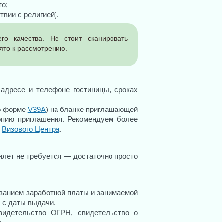
то;
вии с религией).
о качества. Не стоит сканировать
ято к рассмотрению.
адресе и телефоне гостиницы, сроках
по форме
V39A
) на бланке приглашающей
опию приглашения. Рекомендуем более
е
Визового Центра
.
лет не требуется — достаточно просто
азанием заработной платы и занимаемой
 с даты выдачи.
видетельство ОГРН, свидетельство о