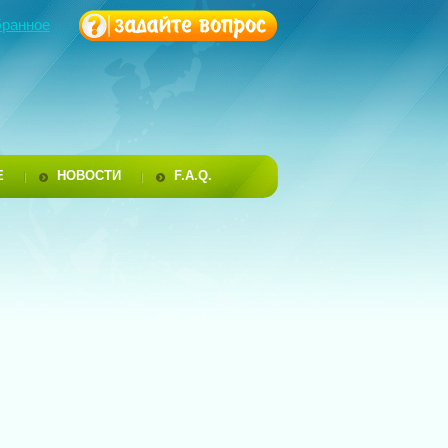
бранное
Е
НОВОСТИ
F.A.Q.