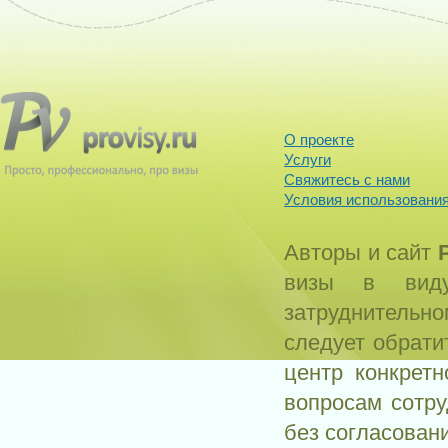
О проекте
Услуги
Свяжитесь с нами
Условия использования
Авторы и сайт
визы в виду
затруднитель
следует обрати
центр конкрет
вопросам сотр
без согласован