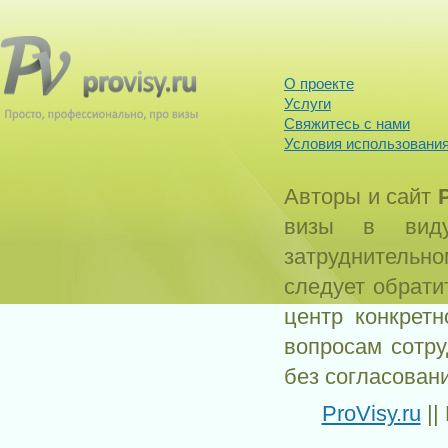
О проекте
Услуги
Свяжитесь с нами
Условия использования
Авторы и сайт
визы в виду
затруднитель
следует обрати
центр конкрет
вопросам сотр
без согласован
ProVisy.ru
||