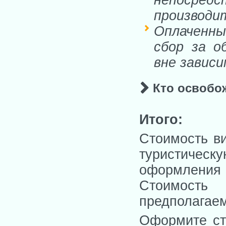
производи
Оплаченны
сбор за о
вне завис
Кто освобо
Итого:
с инвалидов лю
Стоимость в
туристиче
оформления 
с близких родс
Стоимость 
Европейского С
с членов офици
предполагаем
с членов нацио
высших судов (
Оформите ст