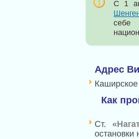
С 1 а
Шенге
себе
национ
Адрес Ви
Каширское ш
Как про
Ст.
«Нага
остановки 