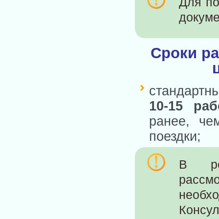
Для по
докуме
Сроки ра
стандартны
10-15 раб
ранее, че
поездки;
В ре
расс
необ
Консул