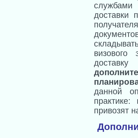
службами
доставки 
получате
документо
складыват
визового 
доставку
дополни
планиров
данной оп
практике:
привозят 
Дополни