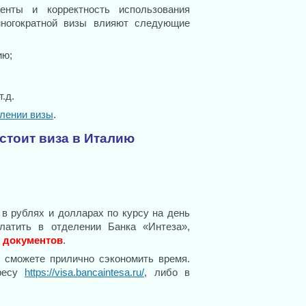
енты и корректность использования
ногократной визы влияют следующие
ию;
.д.
млении визы
.
стоит виза в Италию
в рублях и долларах по курсу на день
латить в отделении Банка «Интеза»,
 документов
.
 сможете прилично сэкономить время.
дресу
https://visa.bancaintesa.ru/
, либо в