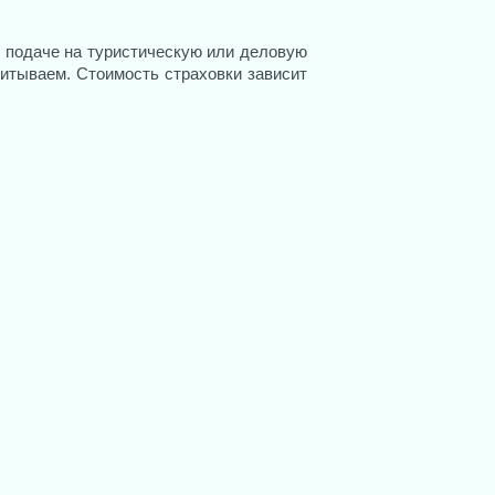
и подаче на туристическую или деловую
 лица.
итываем. Стоимость страховки зависит
, дедушки, бабушки, внуки) граждан
ств, парламентов, конституционных и
ости оформления визы);
аспирантов, направляющиеся на учебу
х преподавателей;
нитарный характер поездки, включая
кже одно лицо, сопровождающее такого
лизкого родственника или посещение
ых мероприятий и сопровождающих их
 и творческой деятельности, включая
ованных между городами-побратимами.