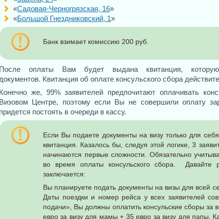
«
Садовая-Черногрязская, 16
»
«
Большой Гнездниковский, 1
»
Банк взимает комиссию 200 руб.
После оплаты Вам будет выдана квитанция, которую
документов. Квитанция об оплате консульского сбора действите
Конечно же, 99% заявителей предпочитают оплачивать конс
Визовом Центре, поэтому если Вы не совершили оплату зар
придется постоять в очереди в кассу.
Если Вы подаете документы на визу только для себя,
квитанция. Казалось бы, следуя этой логике, 3 заяви
начинаются первые сложности. Обязательно учитыв
во время оплаты консульского сбора. Давайте 
заключается:
Вы планируете подать документы на визы для всей се
Даты поездки и номер рейса у всех заявителей со
подачи», Вы должны оплатить консульские сборы за 
евро за визу для мамы + 35 евро за визу для папы. К