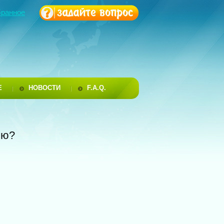
бранное
Е
НОВОСТИ
F.A.Q.
ию?