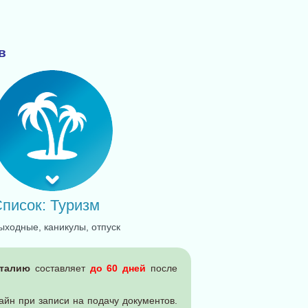
в
писок: Туризм
ыходные, каникулы, отпуск
талию
составляет
до 60 дней
после
йн при записи на подачу документов.