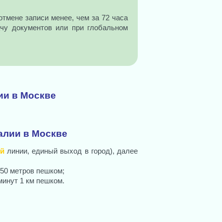
отмене записи менее, чем за 72 часа
ачу документов или при глобальном
ии в Москве
алии в Москве
й
линии, единый выход в город), далее
850 метров пешком;
минут 1 км пешком.