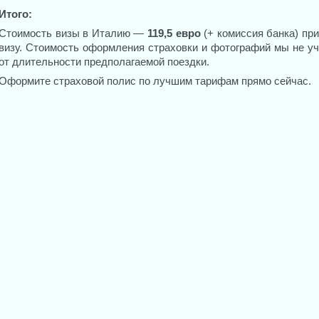
Итого:
с детей до 6 лет;
Стоимость визы в Италию —
119,5 евро
(+ комиссия банка) пр
с инвалидов любой группы и с одного сопровождающего
визу. Стоимость оформления страховки и фотографий мы не уч
с близких родственников (супруги, дети, родители
от длительности предполагаемой поездки.
Европейского Союза;
Оформите страховой полис по лучшим тарифам прямо сейчас.
с членов официальных делегаций;
с членов национальных или региональных правитель
высших судов (если они не освобождены от необходим
со школьников, студентов очной формы обучения и 
или учебную стажировку, а также с сопровождающих и
с заявителей, документально подтвердивших гума
необходимость срочного медицинского лечения, а та
заявителя, либо для присутствия на похоронах б
тяжелобольного близкого родственника;
с участников международных спортивных молодежн
лиц;
с лиц, принимающих участие в научной, культурной
университетские и другие программы обмена;
с участников официальных программ обмена, организ