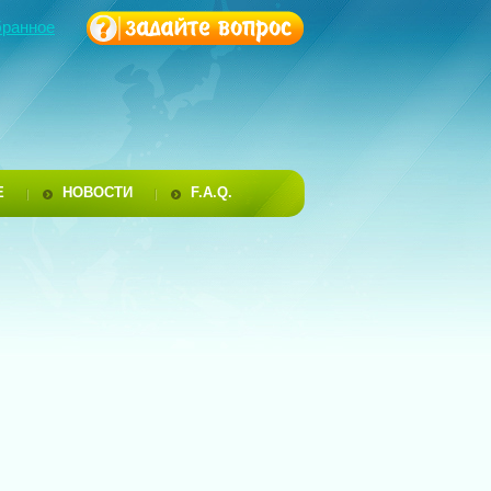
бранное
Е
НОВОСТИ
F.A.Q.