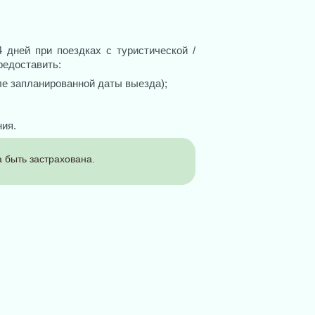
 дней при поездках с туристической /
редоставить:
ле запланированной даты выезда);
ия.
 быть застрахована.