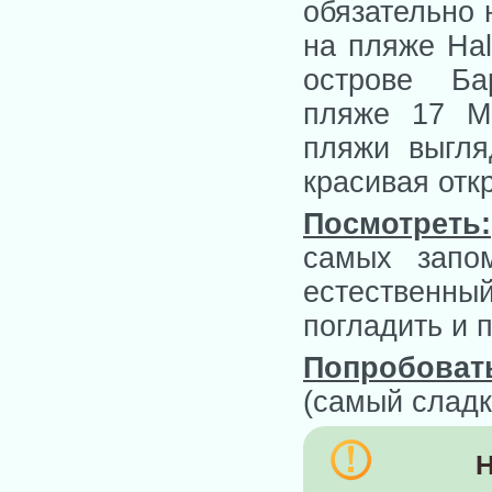
обязательно 
на пляже Hal
острове Б
пляже 17 Mi
пляжи выгля
красивая отк
Посмотреть:
самых запо
естественны
погладить и 
Попробоват
(самый сладки
Н