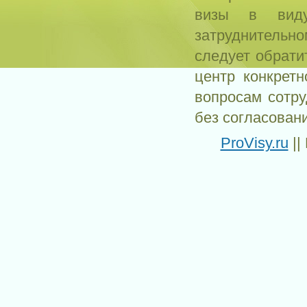
визы в виду
затруднитель
следует обрати
центр конкрет
вопросам сотр
без согласован
ProVisy.ru
||