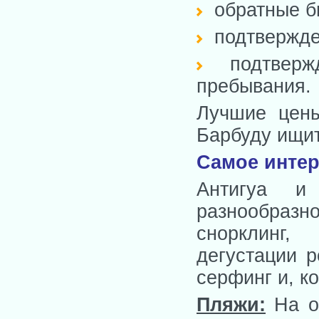
обратные б
подтвержде
подтвержде
пребывания.
Лучшие цены
Барбуду ищит
Самое интер
Антигуа и
разнообраз
снорклинг
дегустации р
серфинг и, к
Пляжи:
На о