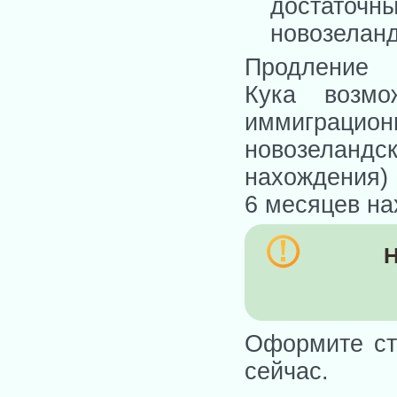
достаточн
новозеланд
Продлени
Кука возмо
иммиграцио
новозеланд
нахождения) 
6 месяцев на
Н
Оформите ст
сейчас.