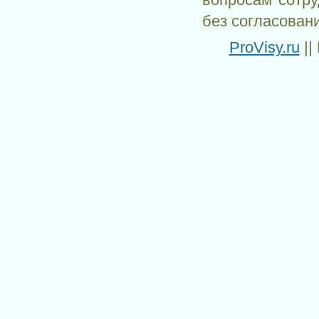
вопросам сотр
без согласован
ProVisy.ru
||