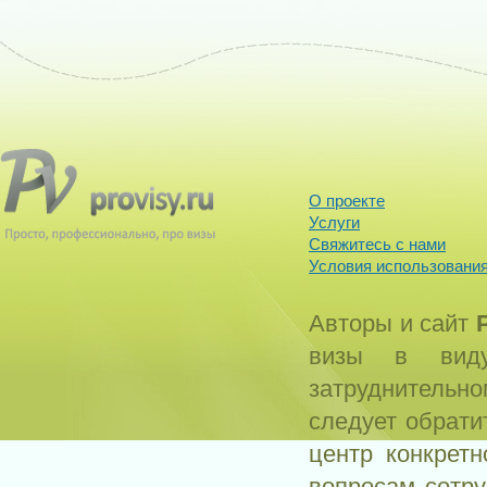
О проекте
Услуги
Свяжитесь с нами
Условия использования
Авторы и сайт
визы в виду
затруднитель
следует обрати
центр конкрет