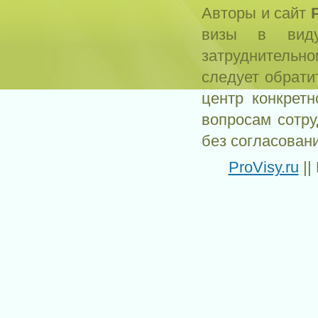
Авторы и сайт
визы в виду
затруднитель
следует обрати
центр конкрет
вопросам сотр
без согласован
ProVisy.ru
||