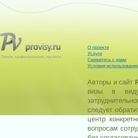
О проекте
Услуги
Свяжитесь с нами
Условия использования
Авторы и сайт
визы в виду
затруднитель
следует обрати
центр конкрет
вопросам сотр
без согласован