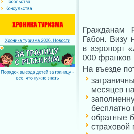
Посольства
Консульства
Гражданам Р
Габон. Визу
Хроника туризма 2026. Новости
в аэропорт «
000 франков 
На въезде по
Порядок выезда детей за границу -
все, что нужно знать
загранич
месяцев на
заполнен
бесплатно 
обратные б
страховой 