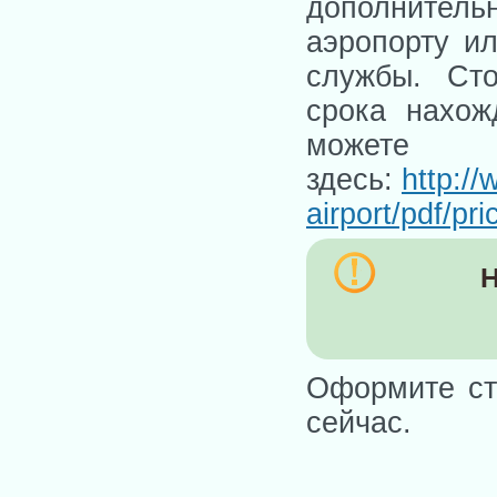
дополнител
аэропорту и
службы. Сто
срока нахож
можете
здесь:
http:/
airport/pdf/pri
Н
Оформите ст
сейчас.