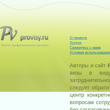
О проекте
Услуги
Свяжитесь с нами
Условия использования
Авторы и сайт
визы в виду
затруднитель
следует обрати
центр конкрет
вопросам сотр
без согласован