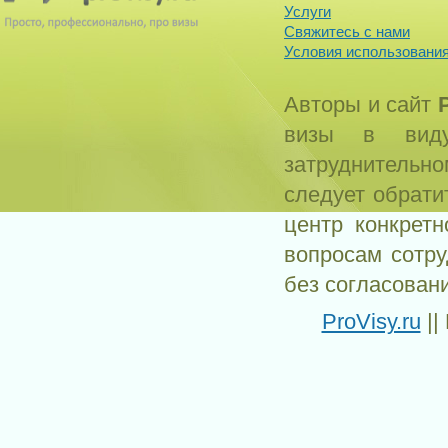
Услуги
Свяжитесь с нами
Условия использования
Авторы и сайт
визы в виду
затруднитель
следует обрати
центр конкрет
вопросам сотр
без согласован
ProVisy.ru
||