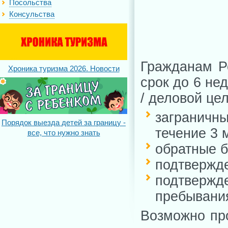
Посольства
Консульства
Гражданам Р
Хроника туризма 2026. Новости
срок до 6 не
/ деловой це
заграничн
Порядок выезда детей за границу -
течение 3 
все, что нужно знать
обратные б
подтвержде
подтвержд
пребывания
Возможно пр