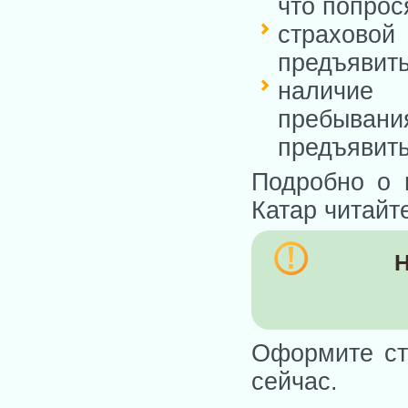
что попрос
страхово
предъявить
наличи
пребыва
предъявить
Подробно о 
Катар читайт
Н
Оформите ст
сейчас.