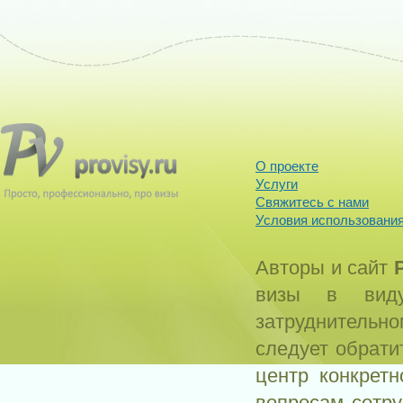
О проекте
Услуги
Свяжитесь с нами
Условия использования
Авторы и сайт
визы в виду
затруднитель
следует обрати
центр конкрет