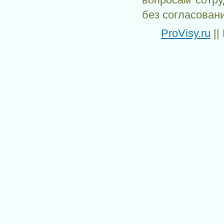
вопросам сотр
без согласован
ProVisy.ru
||