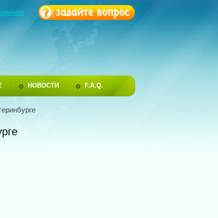
бранное
Е
НОВОСТИ
F.A.Q.
теринбурге
урге