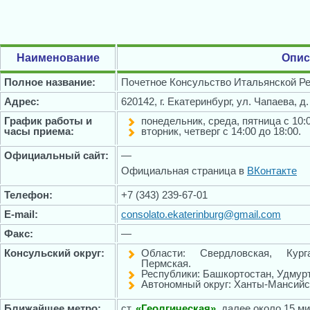
Наименование
Опис
Полное название:
Почетное Консульство Итальянской Ре
Адрес:
620142, г. Екатеринбург, ул. Чапаева, д
График работы и
понедельник, среда, пятница с 10:0
часы приема:
вторник, четверг с 14:00 до 18:00.
Официальный сайт:
—
Официальная страница в
ВКонтакте
Телефон:
+7 (343) 239-67-01
E-mail:
consolato.ekaterinburg@gmail.com
Факс:
—
Консульский округ:
Области: Свердловская, Курга
Пермская.
Республики: Башкортостан, Удмурт
Автономный округ: Ханты-Мансийс
Ближайшее метро:
ст.
«Геолгическая»
, далее около 15 м