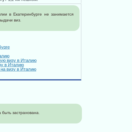
лии в Екатеринбурге не занимается
ыдачи виз.
бурге
алию
кую визу в Италию
зу в Италию
 на визу в Италию
 быть застрахована.