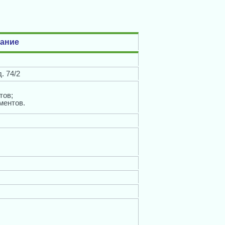
ание
. 74/2
тов;
ментов.