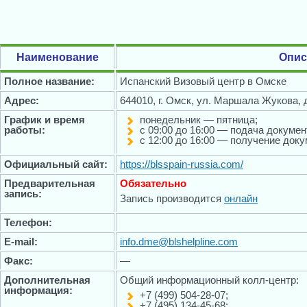
Наименование
Опис
Полное название:
Испанский Визовый центр в Омске
Адрес:
644010, г. Омск, ул. Маршала Жукова, д
График и время
понедельник — пятница;
работы:
с 09:00 до 16:00 — подача докумен
с 12:00 до 16:00 — получение доку
Официальный сайт:
https://blsspain-russia.com/
Предварительная
Обязательно
запись:
Запись производится
онлайн
Телефон:
E-mail:
info.dme@blshelpline.com
Факс:
—
Дополнительная
Общий информационный колл-центр:
информация:
+7 (499) 504-28-07;
+7 (495) 134-45-68;