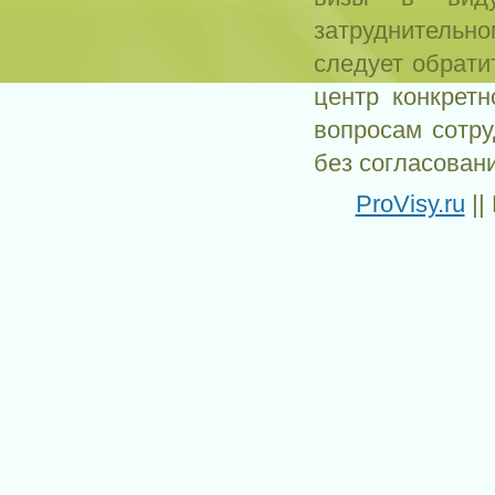
затруднитель
следует обрати
центр конкрет
вопросам сотр
без согласован
ProVisy.ru
||