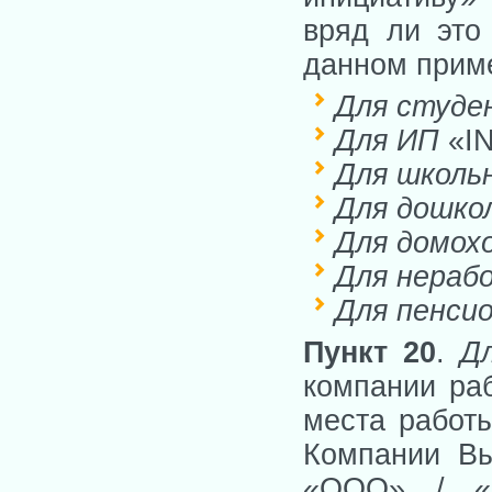
вряд ли это 
данном приме
Для студ
Для ИП
«I
Для школь
Для дошко
Для домох
Для нера
Для пенси
Пункт 20
.
Д
компании раб
места работ
Компании Вы
«OOO» / «