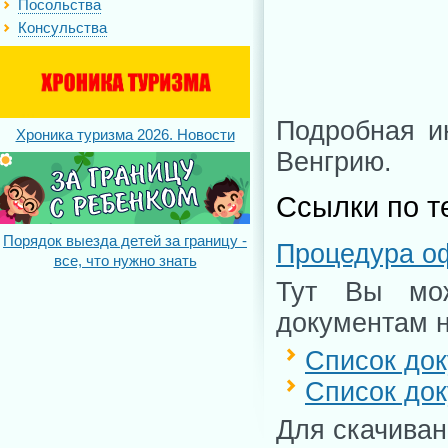
Посольства
Консульства
Подробная ин
Хроника туризма 2026. Новости
Венгрию.
Ссылки по т
Порядок выезда детей за границу -
Процедура о
все, что нужно знать
Тут Вы мож
документам н
Список док
Список док
Для скачиван