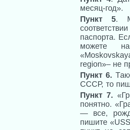
месяц-год».
Пункт 5
. 
соответстви
паспорта. Ес
можете на
«Moskovska
region»– не 
Пункт 6.
Так
СССР, то пи
Пункт 7.
«Гр
понятно. «Гр
— все, рожд
пишите «USSR