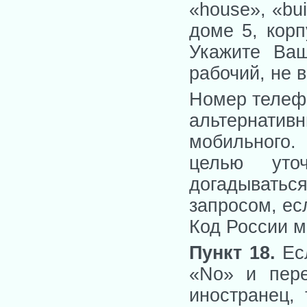
«house», «bu
доме 5, корп
Укажите Ваш
рабочий, не в
Номер телефо
альтернати
мобильного. 
целью уточ
догадывать
запросом, ес
Код России мо
Пункт 18.
Ес
«No» и пер
иностранец, 