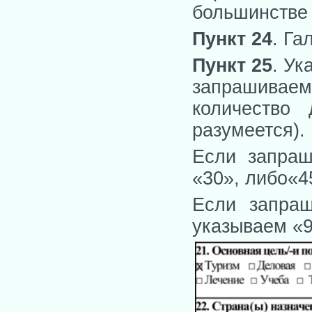
большинстве 
Пункт 24
. Га
Пункт 25
. Ук
запрашивае
количество
разумеется).
Если запра
«30», либо«4
Если запра
указываем «9