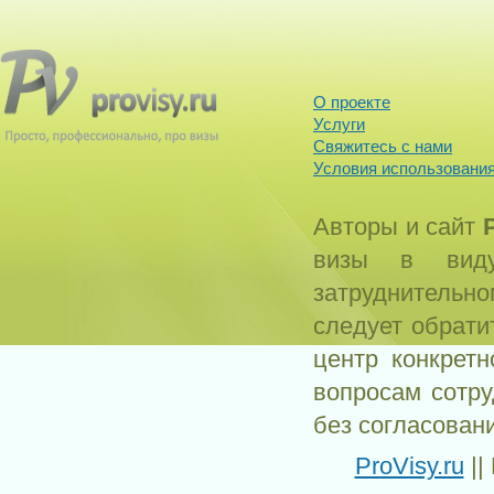
О проекте
Услуги
Свяжитесь с нами
Условия использования
Авторы и сайт
визы в виду
затруднитель
следует обрати
центр конкрет
вопросам сотр
без согласован
ProVisy.ru
||