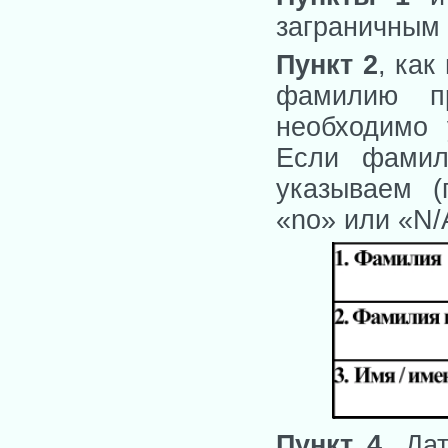
заграничным 
Пункт 2
, как
фамилию пр
необходимо 
Если фамил
указываем (
«no» или «N/A
Пункт 4
. Да