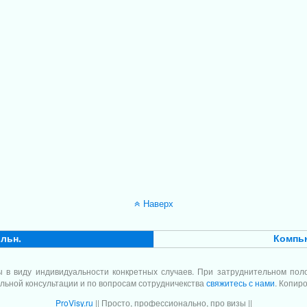
Наверх
льн.
Компь
зы в виду индивидуальности конкретных случаев. При затруднительном п
альной консультации и по вопросам сотрудничекства
свяжитесь с нами
. Копир
ProVisy.ru
|| Просто, профессионально, про визы ||