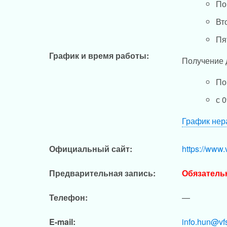
По
Вт
Пя
График и время работы:
Получение 
По
с 0
График нер
Официальный сайт:
https://www.
Предварительная запись:
Обязатель
Телефон:
—
E-mail:
info.hun@vf