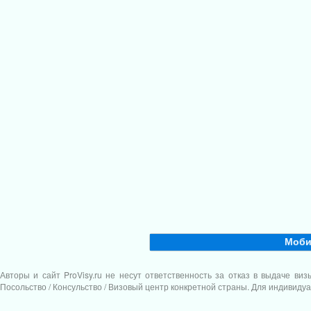
Моби
Авторы и сайт
ProVisy.ru
не несут ответственность за отказ в выдаче ви
Посольство / Консульство / Визовый центр конкретной страны. Для индивиду