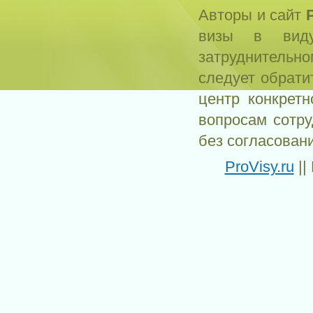
Авторы и сайт
визы в виду
затруднитель
следует обрати
центр конкрет
вопросам сотр
без согласован
ProVisy.ru
||