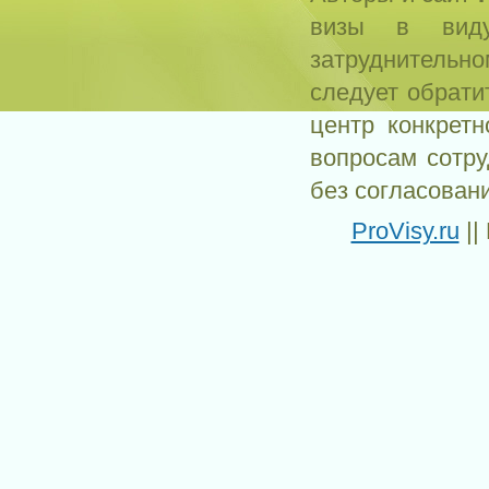
визы в виду
затруднитель
следует обрати
центр конкрет
вопросам сотр
без согласован
ProVisy.ru
||