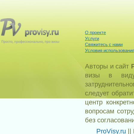
О проекте
Услуги
Свяжитесь с нами
Условия использования
Авторы и сайт
визы в виду
затруднитель
следует обрати
центр конкрет
вопросам сотр
без согласован
ProVisy.ru
||