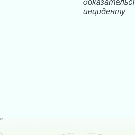
доказател
инциденту