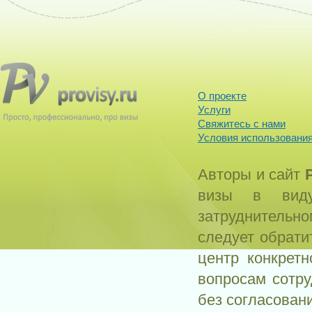
О проекте
Услуги
Свяжитесь с нами
Условия использования
Авторы и сайт
визы в виду
затруднитель
следует обрати
центр конкрет
вопросам сотр
без согласован