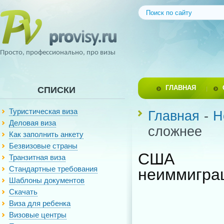
Просто, профессионально, про визы
ГЛАВНАЯ
СПИСКИ
Туристическая виза
Главная
-
Н
Деловая виза
сложнее
Как заполнить анкету
Безвизовые страны
США пр
Транзитная виза
Стандартные требования
неиммиграц
Шаблоны документов
Скачать
Виза для ребенка
Визовые центры