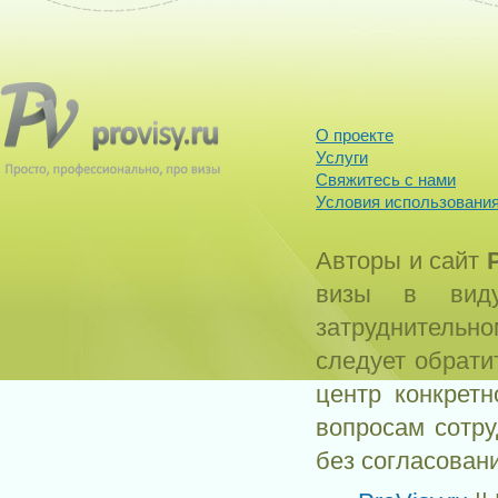
О проекте
Услуги
Свяжитесь с нами
Условия использования
Авторы и сайт
визы в виду
затруднитель
следует обрати
центр конкрет
вопросам сотр
без согласован