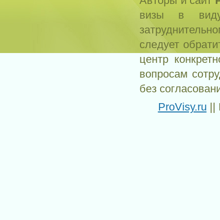
Авторы и сайт
визы в виду
затруднитель
следует обрати
центр конкрет
вопросам сотр
без согласован
ProVisy.ru
||