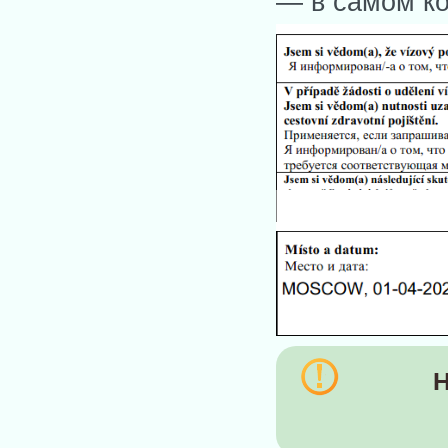
— в самом ко
Н