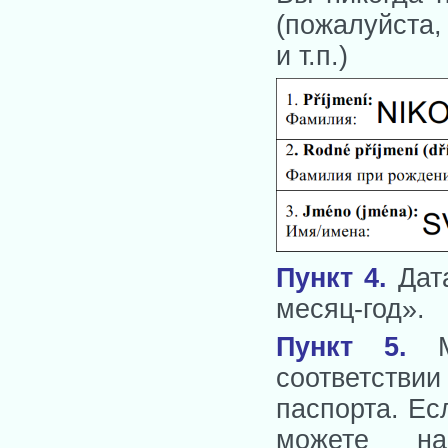
(пожалуйста,
и т.п.)
Пункт 4
.
Дата
месяц-год».
Пункт 5
.
Ме
соответстви
паспорта. Ес
можете на