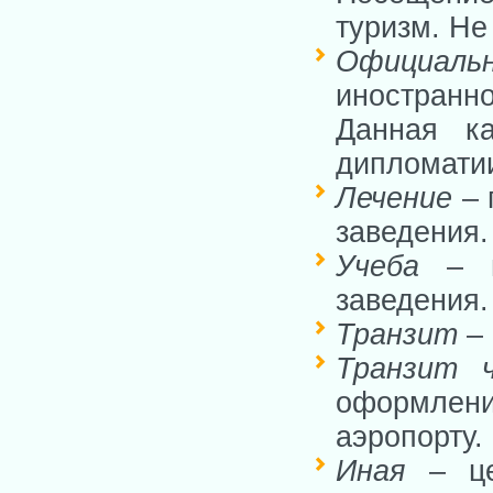
туризм. Не
Официаль
иностранн
Данная к
дипломати
Лечение
– 
заведения.
Учеба
– по
заведения.
Транзит
– 
Транзит ч
оформлен
аэропорту.
Иная
– це