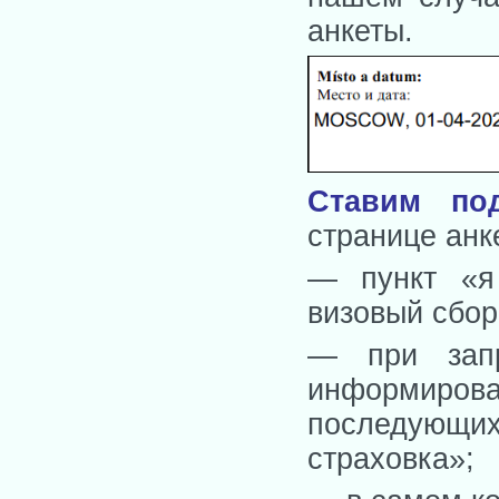
анкеты.
Ставим по
странице ан
— пункт «я 
визовый сбор
— при запр
информирован
последующи
страховка»;