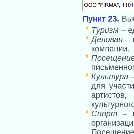
Пункт 23
.
Выб
Туризм
– е
Деловая
– 
компании.
Посещени
письменном
Культура
–
для участ
артистов,
культурног
Спорт
– п
организац
Посещение