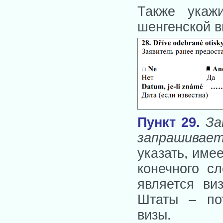
Также укаж
шенгенской в
Пункт 29.
За
запрашивае
указать, име
конечного с
является ви
Штаты – пот
визы.