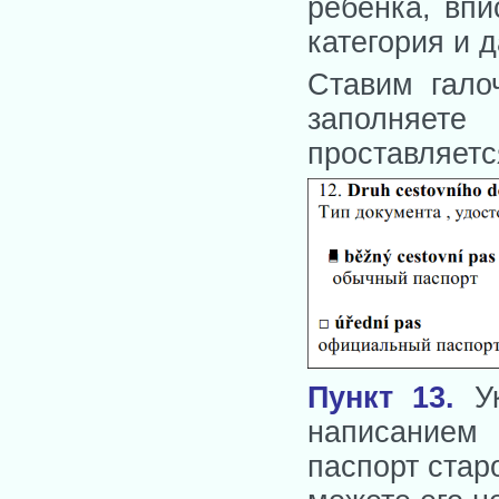
ребенка, впи
категория и 
Ставим гало
заполняете
проставляетс
Пункт 13
.
Ук
написанием
паспорт стар