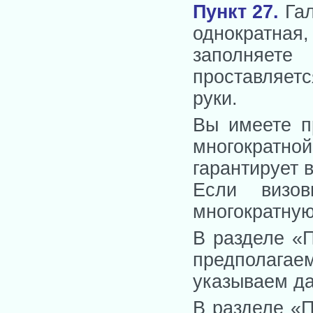
Пункт 27
.
Гал
однократная
заполняете
проставляет
руки.
Вы имеете п
многократно
гарантирует 
Если визо
многократную
В разделе «П
предполага
указываем да
В разделе «П