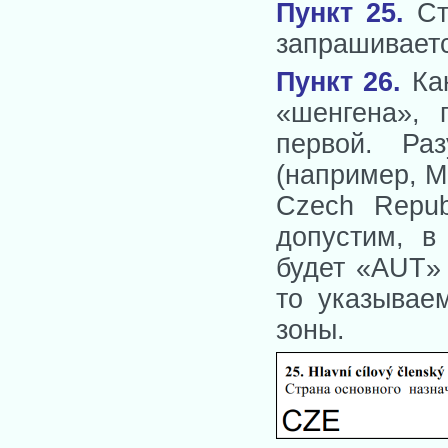
Пункт 25.
Стр
запрашиваетс
Пункт 26
.
Как
«шенгена», 
первой. Раз
(например, М
Czech Repub
допустим, в
будет «AUT» 
то указывае
зоны.