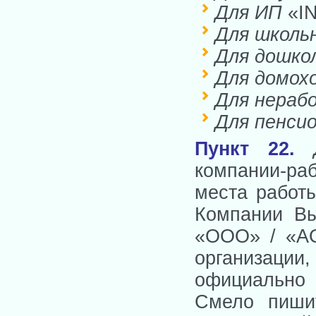
Для ИП
«I
Для школь
Для дошко
Для домох
Для нера
Для пенси
Пункт 22
.
компании-раб
места работ
Компании Вы
«OOO» / «AO
организаци
официально
Смело пиши