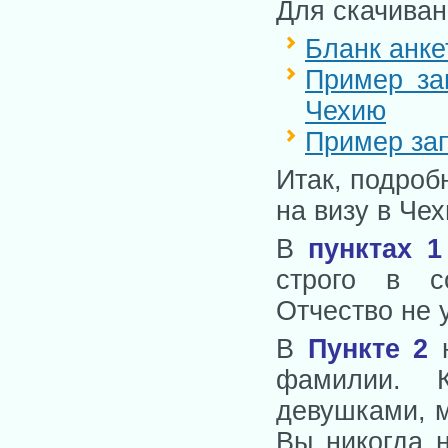
Для скачиван
Бланк анке
Пример за
Чехию
Пример зап
Итак, подроб
на визу в Че
В
пунктах 1
строго в с
Отчество не 
В
Пункте 2
н
фамилии. К
девушками, 
Вы никогда 