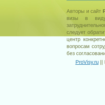
Авторы и сайт
визы в виду
затруднитель
следует обрати
центр конкрет
вопросам сотр
без согласован
ProVisy.ru
||