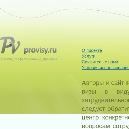
О проекте
Услуги
Свяжитесь с нами
Условия использования
Авторы и сайт
визы в виду
затруднитель
следует обрати
центр конкрет
вопросам сотр