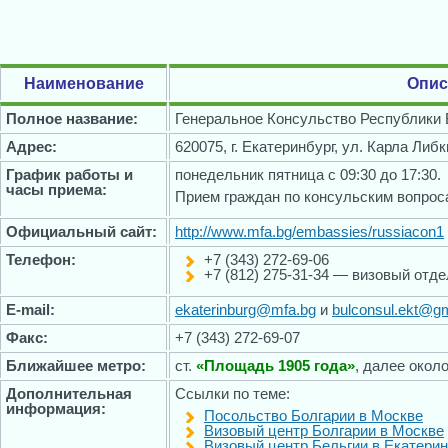
Наименование
Опис
Полное название:
Генеральное Консульство Республики 
Адрес:
620075, г. Екатеринбург, ул. Карла Либк
График работы и
понедельник пятница с 09:30 до 17:30.
часы приема:
Прием граждан по консульским вопроса
Официальный сайт:
http://www.mfa.bg/embassies/russiacon1
Телефон:
+7 (343) 272-69-06
+7 (812) 275-31-34 — визовый отде
E-mail:
ekaterinburg@mfa.bg
и
bulconsul.ekt@g
Факс:
+7 (343) 272-69-07
Ближайшее метро:
ст.
«Площадь 1905 года»
, далее окол
Дополнительная
Ссылки по теме:
информация:
Посольство Болгарии в Москве
Визовый центр Болгарии в Москве
Визовый центр Бельгии в Екатерин