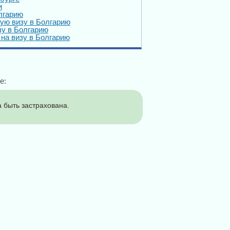
и
лгарию
ую визу в Болгарию
зу в Болгарию
на визу в Болгарию
е:
 быть застрахована.