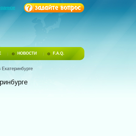
бранное
Е
НОВОСТИ
F.A.Q.
в Екатеринбурге
еринбурге