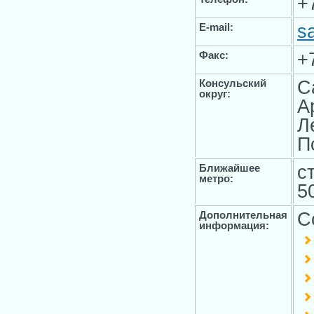
+
s
E-mail:
+
Факс:
С
Консульский
округ:
А
Л
П
с
Ближайшее
метро:
5
С
Дополнительная
информация: