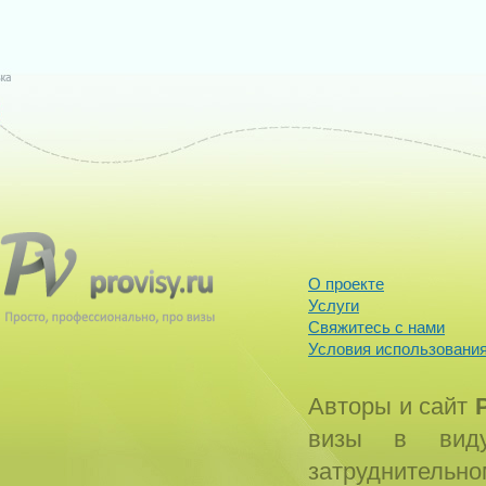
О проекте
Услуги
Свяжитесь с нами
Условия использования
Авторы и сайт
визы в виду
затруднитель