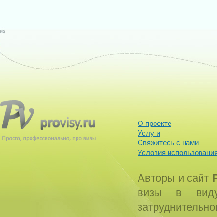
О проекте
Услуги
Свяжитесь с нами
Условия использования
Авторы и сайт
визы в виду
затруднитель