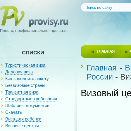
Просто, профессионально, про визы
ГЛАВНАЯ
СПИСКИ
Туристическая виза
Главная
-
В
Деловая виза
России
- Ви
Как заполнить анкету
Безвизовые страны
Визовый ц
Транзитная виза
Стандартные требования
Шаблоны документов
Скачать
Виза для ребенка
Визовые центры