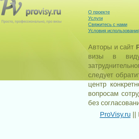
О проекте
Услуги
Свяжитесь с нами
Условия использования
Авторы и сайт
визы в виду
затруднитель
следует обрати
центр конкрет
вопросам сотр
без согласован
ProVisy.ru
||