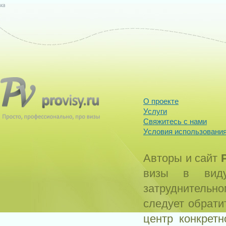
О проекте
Услуги
Свяжитесь с нами
Условия использования
Авторы и сайт
визы в виду
затруднитель
следует обрати
центр конкрет