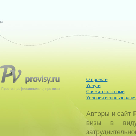
О проекте
Услуги
Свяжитесь с нами
Условия использования
Авторы и сайт
визы в виду
затруднитель