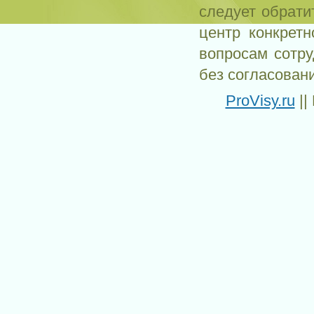
следует обрати
центр конкрет
вопросам сотр
без согласован
ProVisy.ru
||