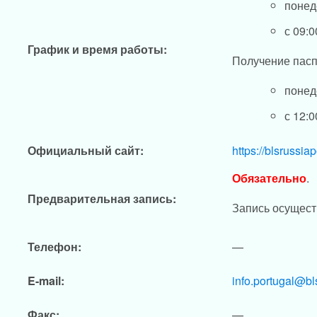
понед
с 09:0
График и время работы:
Получение пасп
понед
с 12:0
Официальный сайт:
https://blsrussia
Обязательно
.
Предварительная запись:
Запись осущес
Телефон:
—
E-mail:
info.portugal@bl
Факс:
—