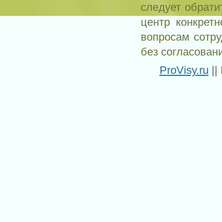
следует обрати
центр конкрет
вопросам сотр
без согласован
ProVisy.ru
||