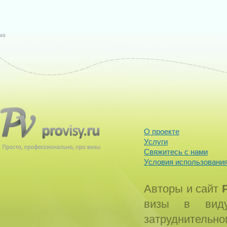
О проекте
Услуги
Свяжитесь с нами
Условия использования
Авторы и сайт
визы в виду
затруднитель