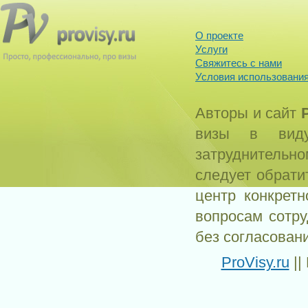
О проекте
Услуги
Свяжитесь с нами
Условия использования
Авторы и сайт
визы в виду
затруднитель
следует обрати
центр конкрет
вопросам сотр
без согласован
ProVisy.ru
||