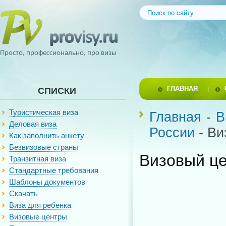
Просто, профессионально, про визы
ГЛАВНАЯ
СПИСКИ
Туристическая виза
Главная
-
В
Деловая виза
России
- Ви
Как заполнить анкету
Безвизовые страны
Визовый ц
Транзитная виза
Стандартные требования
Шаблоны документов
Скачать
Виза для ребенка
Визовые центры