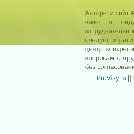
Авторы и сайт
визы в виду
затруднитель
следует обрати
центр конкрет
вопросам сотр
без согласован
ProVisy.ru
||