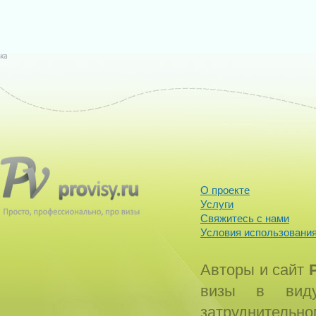
О проекте
Услуги
Свяжитесь с нами
Условия использования
Авторы и сайт
визы в виду
затруднитель