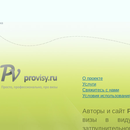
О проекте
Услуги
Свяжитесь с нами
Условия использования
Авторы и сайт
визы в виду
затруднитель