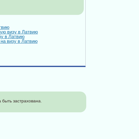
твию
ую визу в Латвию
зу в Латвию
на визу в Латвию
 быть застрахована.