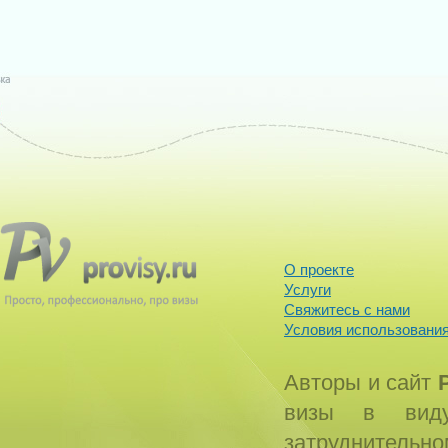
О проекте
Услуги
Свяжитесь с нами
Условия использования
Авторы и сайт
визы в виду
затруднитель