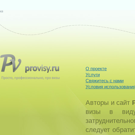
О проекте
Услуги
Свяжитесь с нами
Условия использования
Авторы и сайт
визы в виду
затруднитель
следует обрати