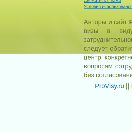
Свяжитесь с нами
Условия использования
Авторы и сайт
визы в виду
затруднитель
следует обрати
центр конкрет
вопросам сотр
без согласован
ProVisy.ru
||