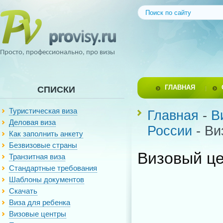
Просто, профессионально, про визы
ГЛАВНАЯ
СПИСКИ
Туристическая виза
Главная
-
В
Деловая виза
России
- Ви
Как заполнить анкету
Безвизовые страны
Визовый це
Транзитная виза
Стандартные требования
Шаблоны документов
Скачать
Виза для ребенка
Визовые центры