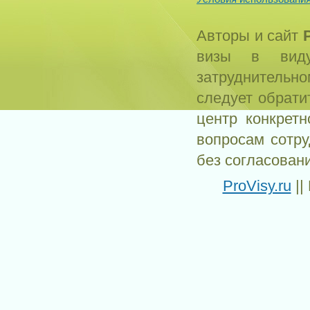
Авторы и сайт
визы в виду
затруднитель
следует обрати
центр конкрет
вопросам сотр
без согласован
ProVisy.ru
||