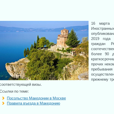
16 марта 
Иностранны
опубликован
2019 года 
граждан Р
соотечестве
более 90 
краткосрочн
прочих неко
пребывания
осуществл
прежнему тр
соответствующей визы.
Ссылки по теме:
Посольство Македонии в Москве
Правила въезда в Македонию