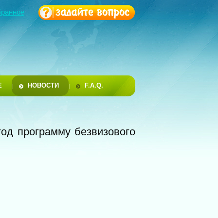
бранное
Е
НОВОСТИ
F.A.Q.
год программу безвизового