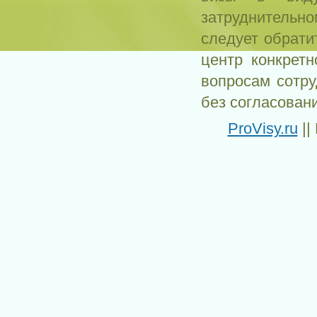
затруднитель
следует обрати
центр конкрет
вопросам сотр
без согласован
ProVisy.ru
||